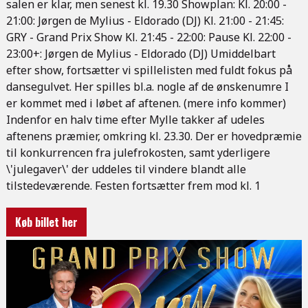
salen er klar, men senest kl. 19.30 Showplan: Kl. 20:00 -
21:00: Jørgen de Mylius - Eldorado (DJ) Kl. 21:00 - 21:45:
GRY - Grand Prix Show Kl. 21:45 - 22:00: Pause Kl. 22:00 -
23:00+: Jørgen de Mylius - Eldorado (DJ) Umiddelbart
efter show, fortsætter vi spillelisten med fuldt fokus på
dansegulvet. Her spilles bl.a. nogle af de ønskenumre I
er kommet med i løbet af aftenen. (mere info kommer)
Indenfor en halv time efter Mylle takker af udeles
aftenens præmier, omkring kl. 23.30. Der er hovedpræmie
til konkurrencen fra julefrokosten, samt yderligere
\'julegaver\' der uddeles til vindere blandt alle
tilstedeværende. Festen fortsætter frem mod kl. 1
Køb billet her