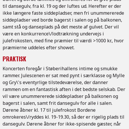
til dansegulv, fra kl. 19 og der luftes ud. Herefter er der
ikke længere faste siddepladser, men fri unummererede
siddepladser ved borde bagerst i salen og på balkonen,
samt stå og danseplads på det meste af gulvet. Der vil
være en konkurrence\/lodtrækning undervejs i
julefrokosten, med fine præmier til værdi >1000 kr., hvor
præmierne uddeles efter showet.
PRAKTISK
Koncerten foregår i Støberihallens intime og smukke
rammer. Julescenen er sat med pynt i særklasse og Mylle
og Gry\'s eventyrlige tilstedeværelse, der danner
rammen om en fantastisk aften i det bedste selskab. Der
vil være unummererede siddepladser på balkonen og
bagerst i salen, samt frit dansegulv for alle i salen.
Dørene åbner kl. 17 til julefrokost Bordene
omrokeres\/ryddes kl. 19-19.30, så der er rigelig plads til
dansegulv. Dørene åbner for ikke-spisende gæster, når