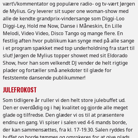
vært\/kommentator og populære radio- og tv-vært Jørgen
de Mylius. Gry leverer sit super one woman-show med
alle de kendte grandprix-vindersange som Diggi-Loo
Diggi-Ley, Hold me Now, Danse i Måneskin, En Lille
Melodi, Video Video, Disco Tango og mange flere. En
festlig aften hvor publikum kan synge med på alle sange
i et program spækket med top underholdning fra start til
slut! Jørgen de Mylius topper showet med sit Eldorado
Show, hvor han som velkendt DJ vender de helt rigtige
plader og fortæller små anekdoter til glæde for
feststemte dansende publikummer!
JULEFROKOST
Som tidligere år ruller vi den helt store julebuffet ud.
Den er overdådig og i høj kvalitet og gjorde alle meget
glade og tilfredse. Den glæder vi os til at præsentere
endnu en gang. Vi spiser i salen ved 4-6 mands borde,
der kan sammensættes, fra kl. 17-19.30. Salen ryddes for
buffet og borde tømmes og omrokeres for at give plads